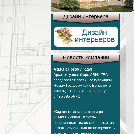
Дизайн интерьера
Новости компании
Акция к Новому Году!
Архитектурное бюро ARHI–TEC
поздравляет всех с наступающим
Новым Го...формацию Вы можете
узнать, позвонив по телефону
8 495 795 66 42
Жидкая плитка в интерьере
Жидкая «живая» плитка-
современная технология покрытия
полов ...оздействии на поверхность,
то есть при движении или