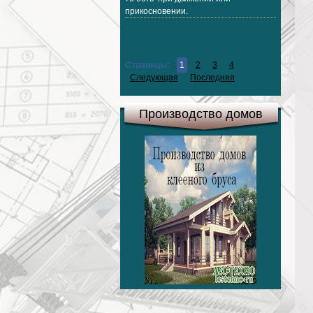
прикосновении.
Страницы:
1
2
3
4
Следующая
Последняя
Производство домов