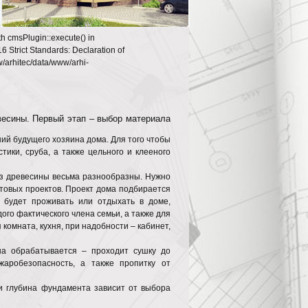
th cmsPlugin::execute() in
6 Strict Standards: Declaration of
w/arhitec/data/www/arhi-
весины. Первый этап – выбор материала
ний будущего хозяина дома. Для того чтобы
ики, сруба, а также цельного и клееного
из древесины весьма разнообразны. Нужно
готовых проектов. Проект дома подбирается
я будет проживать или отдыхать в доме,
ого фактического члена семьи, а также для
комната, кухня, при надобности – кабинет,
ина обрабатывается – проходит сушку до
жаробезопасность, а также пропитку от
и глубина фундамента зависит от выбора