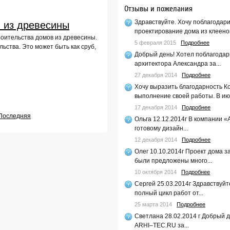
Отзывы и пожелания
Здравствуйте. Хочу поблагодар
 из древесины
проектирование дома из клееног
роительства домов из древесины.
5 февраля 2015
Подробнее
ьства. Это может быть как сруб,
Добрый день! Хотел поблагодар
архитектора Александра за...
27 декабря 2014
Подробнее
Хочу выразить благодарность К
выполнение своей работы. В июл
17 декабря 2014
Подробнее
Последняя
Ольга 12.12.2014г В компании «
готовому дизайн...
12 декабря 2014
Подробнее
Олег 10.10.2014г Проект дома 
были предложены много...
10 октября 2014
Подробнее
Сергей 25.03.2014г Здравствуйт
полный цикл работ от...
25 марта 2014
Подробнее
Светлана 28.02.2014 г Добрый 
ARHI–TEC.RU за...