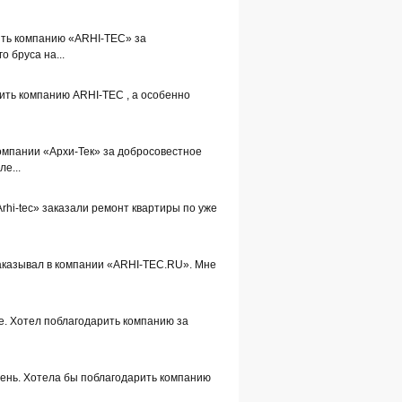
ить компанию «ARHI-TEC» за
о бруса на...
ить компанию ARHI-TEC , а особенно
омпании «Архи-Тек» за добросовестное
е...
Arhi-tec» заказали ремонт квартиры по уже
заказывал в компании «ARHI-TEC.RU». Мне
е. Хотел поблагодарить компанию за
день. Хотела бы поблагодарить компанию