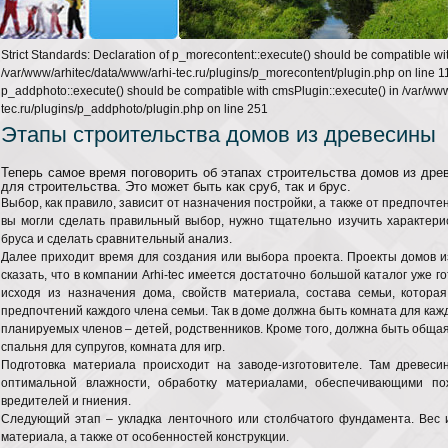
Strict Standards: Declaration of p_morecontent::execute() should be compatible wi
/var/www/arhitec/data/www/arhi-tec.ru/plugins/p_morecontent/plugin.php on line 11
p_addphoto::execute() should be compatible with cmsPlugin::execute() in /var/ww
tec.ru/plugins/p_addphoto/plugin.php on line 251
Этапы строительства домов из древесины
Теперь самое время поговорить об этапах строительства домов из дре
для строительства. Это может быть как сруб, так и брус.
Выбор, как правило, зависит от назначения постройки, а также от предпочте
вы могли сделать правильный выбор, нужно тщательно изучить характерист
бруса и сделать сравнительный анализ.
Далее приходит время для создания или выбора проекта. Проекты домов 
сказать, что в компании Arhi-tec имеется достаточно большой каталог уже 
исходя из назначения дома, свойств материала, состава семьи, котора
предпочтений каждого члена семьи. Так в доме должна быть комната для кажд
планируемых членов – детей, родственников. Кроме того, должна быть общая 
спальня для супругов, комната для игр.
Подготовка материала происходит на заводе-изготовителе. Там древес
оптимальной влажности, обработку материалами, обеспечивающими по
вредителей и гниения.
Следующий этап – укладка ленточного или столбчатого фундамента. Вес 
материала, а также от особенностей конструкции.