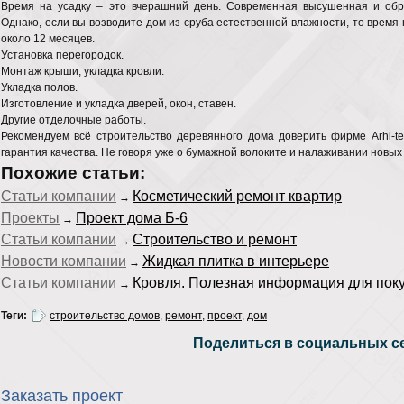
Время на усадку – это вчерашний день. Современная высушенная и обр
Однако, если вы возводите дом из сруба естественной влажности, то время 
около 12 месяцев.
Установка перегородок.
Монтаж крыши, укладка кровли.
Укладка полов.
Изготовление и укладка дверей, окон, ставен.
Другие отделочные работы.
Рекомендуем всё строительство деревянного дома доверить фирме
Arhi
-t
гарантия качества. Не говоря уже о бумажной волоките и налаживании новых 
Похожие статьи:
Статьи компании
Косметический ремонт квартир
→
Проекты
Проект дома Б-6
→
Статьи компании
Строительство и ремонт
→
Новости компании
Жидкая плитка в интерьере
→
Статьи компании
Кровля. Полезная информация для пок
→
Теги:
строительство домов
,
ремонт
,
проект
,
дом
Поделиться в социальных се
Заказать проект