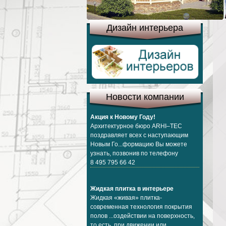
Дизайн интерьера
Новости компании
Акция к Новому Году!
Архитектурное бюро ARHI–TEC
поздравляет всех с наступающим
Новым Го...формацию Вы можете
узнать, позвонив по телефону
8 495 795 66 42
Жидкая плитка в интерьере
Жидкая «живая» плитка-
современная технология покрытия
полов ...оздействии на поверхность,
то есть при движении или