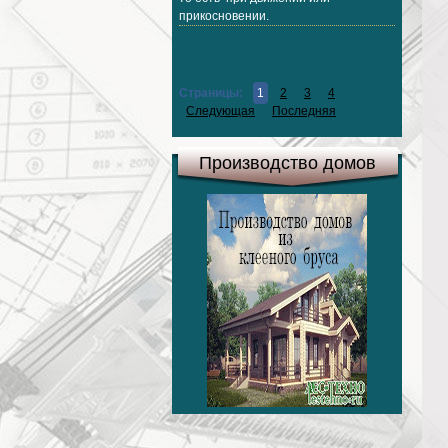
прикосновении.
Страницы:
1
2
3
4
Следующая
Последняя
Производство домов