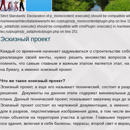
Strict Standards: Declaration of p_morecontent::execute() should be compatible wi
/var/www/arhitec/data/www/arhi-tec.ru/plugins/p_morecontent/plugin.php on line 11
p_addphoto::execute() should be compatible with cmsPlugin::execute() in /var/ww
tec.ru/plugins/p_addphoto/plugin.php on line 251
Эскизный проект
Каждый со временем начинает задумываться о строительстве собс
реализации своей мечты, нужно решить множество вопросов 
помнить, что самым главным и важным этапом является этап, на
на бумагу, а именно эскизный проект.
Что же такое эскизный проект?
Эскизный проект, а еще его называют технический, состоит в раз
решения. Документы на данном этапе содержат минимальные дан
плана. Данный технический проект, показывают заказчику еще до 
Эскизный проект состоит из чертежной документации, а именно:
дом в разрезе, перспективные изображения дома, в том числе вн
план объектов на территории участка в целом. Главными терри
оси здания, включая в себя балконы, террасы, второй свет и вера