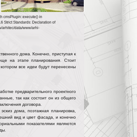
th cmsPlugin::execute() in
6 Strict Standards: Declaration of
w/arhitec/data/www/arhi-
твенного дома. Конечно, приступая к
еще на этапе планирования. Стоит
 котором все идеи будут перенесены
работке предварительного проектного
ные, так как состоит он из общего
заключения договора.
 эскиз дома, поэтажная планировка,
ешний вид и цвет фасада, и конечно
ториальными показателями являются
нды.