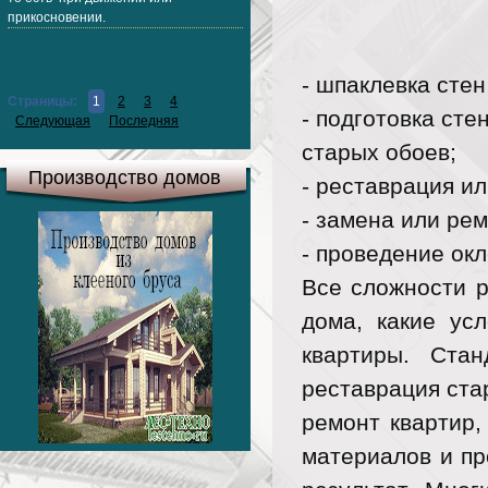
прикосновении.
- шпаклевка стен
Страницы:
1
2
3
4
- подготовка сте
Следующая
Последняя
старых обоев;
Производство домов
- реставрация ил
- замена или ре
- проведение окл
Все сложности р
дома, какие ус
квартиры. Ста
реставрация ста
ремонт квартир,
материалов и пр