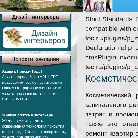
Дизайн интерьера
Strict Standards:
compatible with c
tec.ru/plugins/p_
Declaration of p_
cmsPlugin::execut
Новости компании
tec.ru/plugins/p_
Акция к Новому Году!
Косметичес
Архитектурное бюро ARHI–TEC
поздравляет всех с наступающим
Новым Го...формацию Вы можете
узнать, позвонив по телефону
Косметический 
8 495 795 66 42
капитального ре
затрат и времен
Жидкая плитка в интерьере
Жидкая «живая» плитка-
также это отве
современная технология покрытия
полов ...оздействии на поверхность,
ремонт квартир 
то есть при движении или