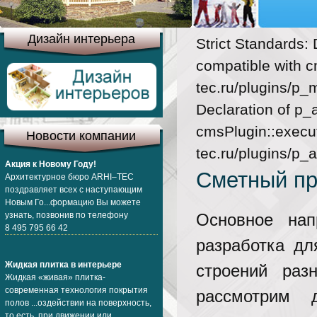
Дизайн интерьера
Strict Standards:
compatible with c
tec.ru/plugins/p_
Declaration of p_
cmsPlugin::execut
Новости компании
tec.ru/plugins/p_
Акция к Новому Году!
Сметный пр
Архитектурное бюро ARHI–TEC
поздравляет всех с наступающим
Новым Го...формацию Вы можете
узнать, позвонив по телефону
Основное нап
8 495 795 66 42
разработка дл
Жидкая плитка в интерьере
строений раз
Жидкая «живая» плитка-
современная технология покрытия
рассмотрим д
полов ...оздействии на поверхность,
то есть при движении или