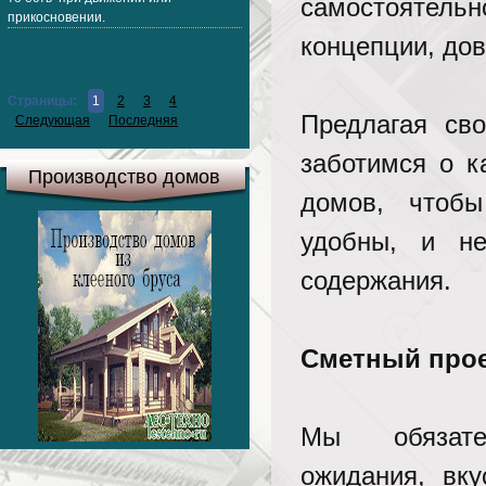
самостоятель
прикосновении.
концепции, дов
Страницы:
1
2
3
4
Предлагая св
Следующая
Последняя
заботимся о к
Производство домов
домов, чтобы
удобны, и не
содержания.
Сметный прое
Мы обязате
ожидания, вк