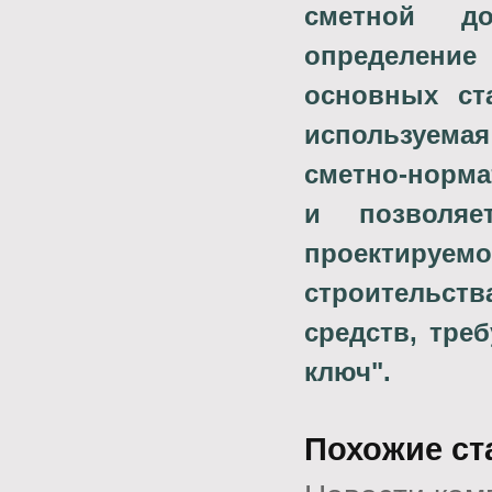
сметной до
определение
основных ста
используема
сметно-норма
и позволяе
проектируе
строительст
средств, тре
ключ".
Похожие ст