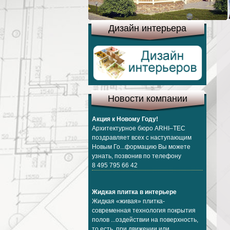
Дизайн интерьера
Новости компании
Акция к Новому Году!
Архитектурное бюро ARHI–TEC
поздравляет всех с наступающим
Новым Го...формацию Вы можете
узнать, позвонив по телефону
8 495 795 66 42
Жидкая плитка в интерьере
Жидкая «живая» плитка-
современная технология покрытия
полов ...оздействии на поверхность,
то есть при движении или