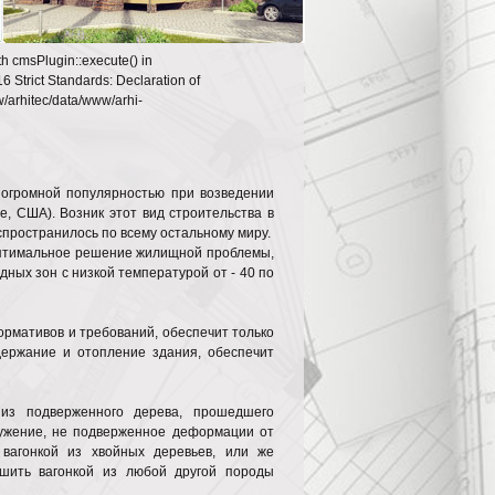
th cmsPlugin::execute() in
6 Strict Standards: Declaration of
w/arhitec/data/www/arhi-
я огромной популярностью при возведении
, США). Возник этот вид строительства в
спространилось по всему остальному миру.
 оптимальное решение жилищной проблемы,
дных зон с низкой температурой от - 40 по
ормативов и требований, обеспечит только
держание и отопление здания, обеспечит
 из подверженного дерева, прошедшего
ружение, не подверженное деформации от
вагонкой из хвойных деревьев, или же
шить вагонкой из любой другой породы