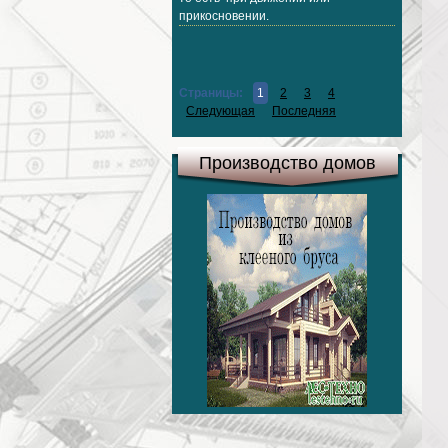
прикосновении.
Страницы:
1
2
3
4
Следующая
Последняя
Производство домов