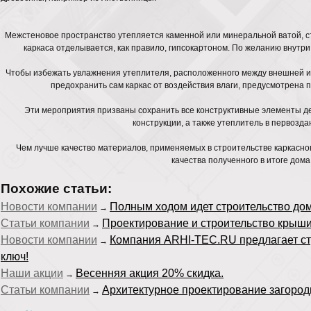
Межстеновое пространство утепляется каменной или минеральной ватой, ст
каркаса отделывается, как правило, гипсокартоном. По желанию внутри
Чтобы избежать увлажнения утеплителя, расположенного между внешней и 
предохранить сам каркас от воздействия влаги, предусмотрена 
Эти мероприятия призваны сохранить все конструктивные элементы де
конструкции, а также утеплитель в первозда
Чем лучше качество материалов, применяемых в строительстве каркасно
качества полученного в итоге дома
Похожие статьи:
Новости компании
Полным ходом идет строительство дома
→
Статьи компании
Проектирование и строительство крыши
→
Новости компании
Компания ARHI-TEC.RU предлагает ст
→
ключ!
Наши акции
Весенняя акция 20% скидка.
→
Статьи компании
Архитектурное проектирование загород
→