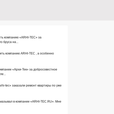
ить компанию «ARHI-TEC» за
о бруса на...
ить компанию ARHI-TEC , а особенно
омпании «Архи-Тек» за добросовестное
е...
Arhi-tec» заказали ремонт квартиры по уже
заказывал в компании «ARHI-TEC.RU». Мне