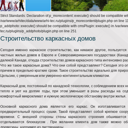
Strict Standards: Declaration of p_morecontent::execute() should be compatible wi
/var/www/arhitec/data/www/arhi-tec.ru/plugins/p_morecontent/plugin.php on line 11
p_addphoto::execute() should be compatible with cmsPlugin::execute() in /var/ww
tec.ru/plugins/p_addphoto/plugin.php on line 251
Строительство каркасных домов
Сегодня именно каркасное строительство, как никакое другое, пользуетс
частных жилых домов в Европе и Североамериканских государствах (Канаде
далекой Канаде, откуда строительство домов каркасного типа интенсивно ра
Что же такое каркасные дома? Что они собой представляют? Сегодня это
причем в предельно краткие сроки. Такое строительство идеально для приро
Цельсию, с умеренным или умеренно-континентальным климатом.
Каркасный дом, постоянный по канадской технологии, с соблюдением всех н
тепло и уют на долгие годы, при этом уменьшит в разы расходы на со
комфортный микроклимат и нужную экологическую обстановку внутри жилья.
Основной каркасного дома является его каркас. Он изготавливается
предварительный процесс сушки. Такой представляет собой крепкое соо
времени. С внешней стороны стены каркасного строения обшивается 
отделываются блокхаусом . При желании клиента дом также можно об
древесины, например из лиственницы.