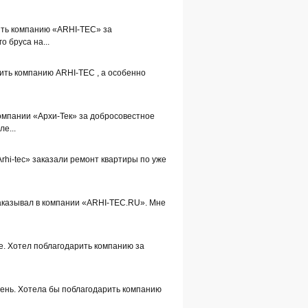
ить компанию «ARHI-TEC» за
о бруса на...
ить компанию ARHI-TEC , а особенно
омпании «Архи-Тек» за добросовестное
е...
Arhi-tec» заказали ремонт квартиры по уже
заказывал в компании «ARHI-TEC.RU». Мне
е. Хотел поблагодарить компанию за
день. Хотела бы поблагодарить компанию