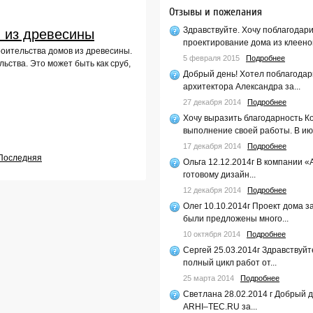
Отзывы и пожелания
Здравствуйте. Хочу поблагодар
 из древесины
проектирование дома из клееног
роительства домов из древесины.
5 февраля 2015
Подробнее
ьства. Это может быть как сруб,
Добрый день! Хотел поблагодар
архитектора Александра за...
27 декабря 2014
Подробнее
Хочу выразить благодарность К
выполнение своей работы. В июл
17 декабря 2014
Подробнее
Последняя
Ольга 12.12.2014г В компании «
готовому дизайн...
12 декабря 2014
Подробнее
Олег 10.10.2014г Проект дома 
были предложены много...
10 октября 2014
Подробнее
Сергей 25.03.2014г Здравствуйт
полный цикл работ от...
25 марта 2014
Подробнее
Светлана 28.02.2014 г Добрый 
ARHI–TEC.RU за...