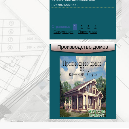
прикосновении.
Страницы:
1
2
3
4
Следующая
Последняя
Производство домов