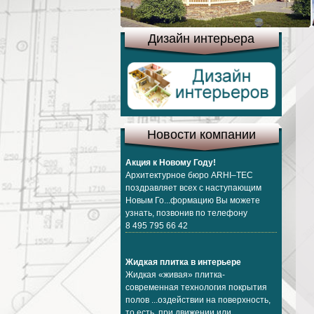
Дизайн интерьера
Новости компании
Акция к Новому Году!
Архитектурное бюро ARHI–TEC
поздравляет всех с наступающим
Новым Го...формацию Вы можете
узнать, позвонив по телефону
8 495 795 66 42
Жидкая плитка в интерьере
Жидкая «живая» плитка-
современная технология покрытия
полов ...оздействии на поверхность,
то есть при движении или